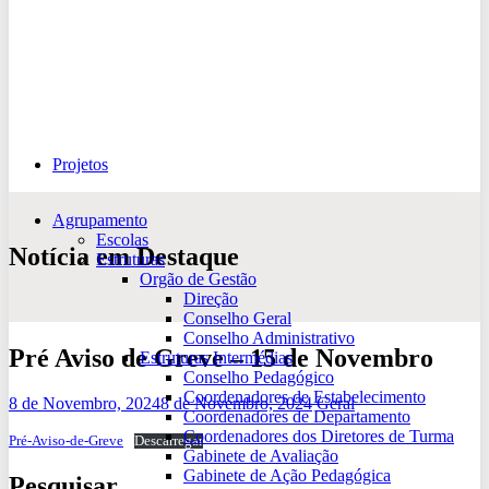
Projetos
Agrupamento
Escolas
Notícia em Destaque
Estruturas
Orgão de Gestão
Direção
Conselho Geral
Conselho Administrativo
Pré Aviso de Greve – 15 de Novembro
Estruturas Intermédias
Conselho Pedagógico
Coordenadores de Estabelecimento
8 de Novembro, 2024
8 de Novembro, 2024
Geral
Coordenadores de Departamento
Coordenadores dos Diretores de Turma
Pré-Aviso-de-Greve
Descarregar
Gabinete de Avaliação
Gabinete de Ação Pedagógica
Pesquisar