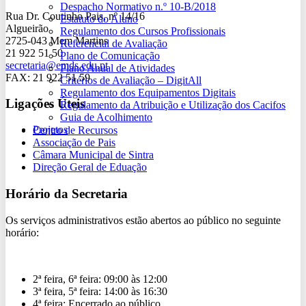
Despacho Normativo n.º 10-B/2018
Rua Dr. Coutinho Pais, nº 14/16
Estatuto do Aluno
Algueirão
Regulamento dos Cursos Profissionais
2725-043 Mem Martins
Referencial de Avaliação
21 922 51 50
Plano de Comunicação
secretaria@emds.edu.pt
Plano Anual de Atividades
FAX: 21 922 51 59
Critérios de Avaliação – DigitAll
Regulamento dos Equipamentos Digitais
Ligações Úteis
Regulamento da Atribuição e Utilização dos Cacifos
Guia de Acolhimento
Projetos
Centro de Recursos
Associação de Pais
Câmara Municipal de Sintra
Direção Geral de Eduação
Horário da Secretaria
Os serviços administrativos estão abertos ao público no seguinte
horário:
2ª feira, 6ª feira:
09:00 às 12:00
3ª feira, 5ª feira:
14:00 às 16:30
4ª feira:
Encerrado ao público