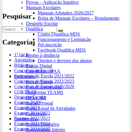
Provas – Aplicação Intuitivo
Manuais Escolares
Manuais Adotados 2026/2027
Pesquisar
Bolsa de Manuais Escolares – Regulamento
Desporto Escolar
Qualifica
Centro Qualifica MDS
Funcionamento e Legislação
Categorias
Pré-inscrição
Facebook Qualifica MDS
1º Ciclo
Ensino à distância
Atividades
Direitos e deveres dos alunos
Biblioteca
Escola Digital
Concursos de Escola
Calendário – PAA
Concursos de Escola 2021/2022
Professores
Concursos de Escola 2022/2023
Inovar Alunos
Concursos de Escola 2025/2026
E-mail institucional
COVID-19
Plataforma TEAMS
Desporto Escolar
Office 365
Exames 2020
Inovar Pessoal
Exames 2021
Plano Anual de Atividades
Exames 2021/2022
Concursos
Exames 2022/2023
Documentos
Exames 2023/2024
Projeto Educativo
Exames 2024/2025
Regulamento Interno