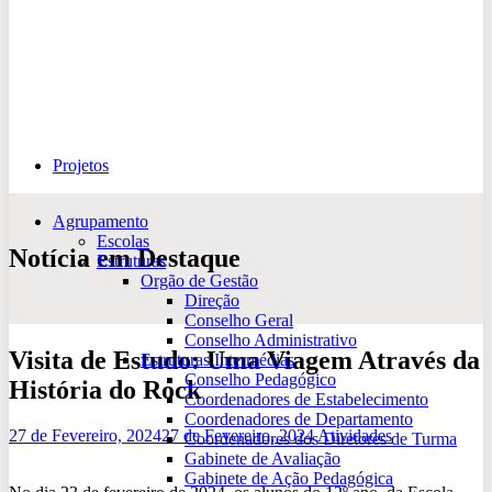
Projetos
Agrupamento
Escolas
Notícia em Destaque
Estruturas
Orgão de Gestão
Direção
Conselho Geral
Conselho Administrativo
Visita de Estudo: Uma Viagem Através da
Estruturas Intermédias
Conselho Pedagógico
História do Rock
Coordenadores de Estabelecimento
Coordenadores de Departamento
27 de Fevereiro, 2024
27 de Fevereiro, 2024
Atividades
Coordenadores dos Diretores de Turma
Gabinete de Avaliação
Gabinete de Ação Pedagógica