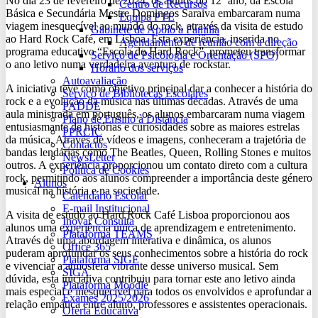
No dia 23 de fevereiro de 2024, os alunos do 12º ano, da Escola
Centro de Recursos
Básica e Secundária Mestre Domingos Saraiva embarcaram numa
Equipa PTE
viagem inesquecível ao mundo do rock, através da visita de estudo
Gabinete de Apoio à Família
ao Hard Rock Café, em Lisboa. Esta experiência, inserida no
Agendamento de reunião com a direção
programa educativo “Escola do Hard Rock”, prometeu transformar
Serviço de Psicologia e Orientação (SPO)
o ano letivo numa verdadeira aventura de rockstar.
Horário dos serviços
Autoavaliação
A iniciativa teve como objetivo principal dar a conhecer a história do
Serviço de Bibliotecas Escolares
rock e a evolução da música nas últimas décadas. Através de uma
PADDE
aula ministrada em português, os alunos embarcaram numa viagem
Plano de Ensino à Distância
entusiasmante de histórias e curiosidades sobre as maiores estrelas
PPRCIC
da música. Através de vídeos e imagens, conheceram a trajetória de
Contactos
bandas lendárias como The Beatles, Queen, Rolling Stones e muitos
NewsLetter
outros. A experiência proporcionou um contato direto com a cultura
Política de Cookies
rock, permitindo aos alunos compreender a importância deste género
Alunos
musical na história e na sociedade.
Calendário Escolar
E-mail Institucional
A visita de estudo ao Hard Rock Café Lisboa proporcionou aos
Inovar Consulta
alunos uma experiência única de aprendizagem e entretenimento.
Plataforma TEAMS
Através de uma abordagem interativa e dinâmica, os alunos
Office 365
puderam aprofundar os seus conhecimentos sobre a história do rock
Plataforma SIGE
e vivenciar a atmosfera vibrante desse universo musical. Sem
SIGA
dúvida, esta iniciativa contribuiu para tornar este ano letivo ainda
Plataforma Moodle
mais especial e inesquecível para todos os envolvidos e aprofundar a
Exames 2025/2026
relação empática entre aluno, professores e assistentes operacionais.
Oferta Educativa