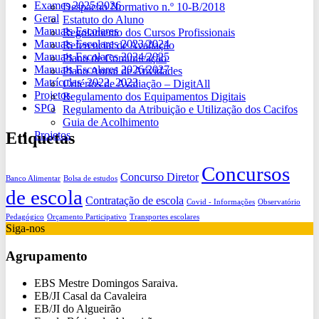
Exames 2025/2026
Despacho Normativo n.º 10-B/2018
Geral
Estatuto do Aluno
Manuais Escolares
Regulamento dos Cursos Profissionais
Manuais Escolares 2023/2024
Referencial de Avaliação
Manuais Escolares 2024/2025
Plano de Comunicação
Manuais Escolares 2026/2027
Plano Anual de Atividades
Matrículas_2022_2023
Critérios de Avaliação – DigitAll
Projetos
Regulamento dos Equipamentos Digitais
SPO
Regulamento da Atribuição e Utilização dos Cacifos
Guia de Acolhimento
Etiquetas
Projetos
Concursos
Concurso Diretor
Banco Alimentar
Bolsa de estudos
de escola
Contratação de escola
Covid - Informações
Observatório
Pedagógico
Orçamento Participativo
Transportes escolares
Siga-nos
Agrupamento
EBS Mestre Domingos Saraiva.
EB/JI Casal da Cavaleira
EB/JI do Algueirão