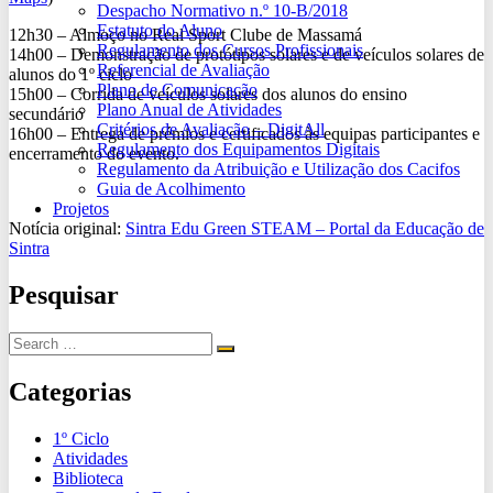
Despacho Normativo n.º 10-B/2018
Estatuto do Aluno
12h30 – Almoço no Real Sport Clube de Massamá
Regulamento dos Cursos Profissionais
14h00 – Demonstração de protótipos solares e de veículos solares de
Referencial de Avaliação
alunos do 1º ciclo
Plano de Comunicação
15h00 – Corrida de veículos solares dos alunos do ensino
Plano Anual de Atividades
secundário
Critérios de Avaliação – DigitAll
16h00 – Entrega de prémios e certificados às equipas participantes e
Regulamento dos Equipamentos Digitais
encerramento do evento.
Regulamento da Atribuição e Utilização dos Cacifos
Guia de Acolhimento
Projetos
Notícia original:
Sintra Edu Green STEAM – Portal da Educação de
Sintra
Pesquisar
Categorias
1º Ciclo
Atividades
Biblioteca