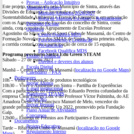
Provas – Aplicação Intuitivo
Este projeto, dinamizado pelo Município de Sintra, através das
Manuais Escolares
Divisões de Educação e Juventude e do Gabinete de
Manuais Adotados 2026/2027
Sustentabilidade Ambiental e Transição Energética, em articulação
Bolsa de Manuais Escolares – Regulamento
com os Agrupamentos de Escolas do concelho de Sintra, conta
Desporto Escolar
ainda, com o apoio do Agrupamento de Escolas Professor
Qualifica
Agostinho da Silva, do Real Sport Clube de Massamá, do Centro de
Centro Qualifica MDS
Formação Novafoco e dos SMAS de Sintra. Nesta primeira edição,
Funcionamento e Legislação
a corrida contará com a participação de cerca de 15 equipas.
Pré-inscrição
Facebook Qualifica MDS
Programa provisório Sintra Edu Green STEAM
Ensino à distância
Sábado – 27 de maio 2023
Direitos e deveres dos alunos
Escola Digital
Manhã – Centro Lúdico de Massamá (
localização no Google Maps
)
Calendário – PAA
Professores
10h – Visita à exposição de produtos tecnológicos
Inovar Alunos
10h30 – Viver o Ambiente em Sintra – Partilha de Experiências
E-mail institucional
Com a participação do Empresário Eduardo Pereira cofundador da
Plataforma TEAMS
empresa Clear Energy Lda. e do Professor Víctor Palminha, do AE
Office 365
Amadora Oeste, EB Francisco Manuel de Melo, vencedor do
Inovar Pessoal
grande prémio solar Energy Up 2022, promovido pela Fundação
Plano Anual de Atividades
Galp.
Concursos
12h00 – Entrega de Prémios aos Participantes e Encerramento
Documentos
Projeto Educativo
Tarde – Real Sport Clube de Massamá (
localização no Google
Regulamento Interno
Maps
)