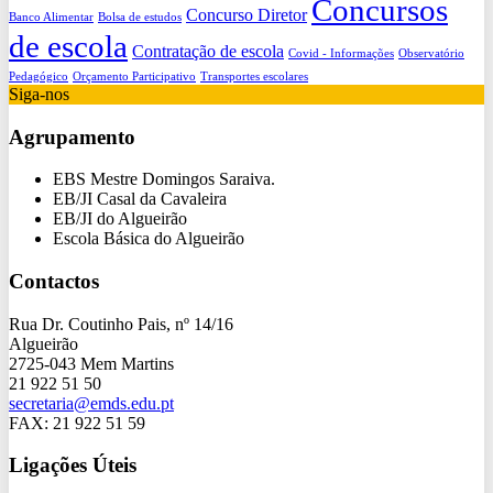
Concursos
Concurso Diretor
Banco Alimentar
Bolsa de estudos
de escola
Contratação de escola
Covid - Informações
Observatório
Pedagógico
Orçamento Participativo
Transportes escolares
Siga-nos
Agrupamento
EBS Mestre Domingos Saraiva.
EB/JI Casal da Cavaleira
EB/JI do Algueirão
Escola Básica do Algueirão
Contactos
Rua Dr. Coutinho Pais, nº 14/16
Algueirão
2725-043 Mem Martins
21 922 51 50
secretaria@emds.edu.pt
FAX: 21 922 51 59
Ligações Úteis