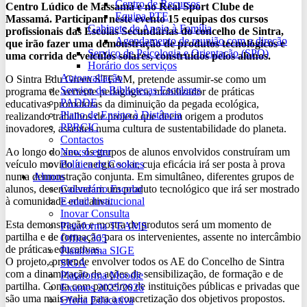
Centro de Recursos
Centro Lúdico de Massamá e no Real Sport Clube de
Equipa PTE
Massamá. Participam neste evento 15 equipas dos cursos
Gabinete de Apoio à Família
profissionais das Escolas Secundárias do concelho de Sintra,
Agendamento de reunião com a direção
que irão fazer uma demonstração de produtos tecnológicos e
Serviço de Psicologia e Orientação (SPO)
uma corrida de veículos solares, construídos pelos alunos.
Horário dos serviços
Autoavaliação
O Sintra Edu Green STEAM, pretende assumir-se como um
Serviço de Bibliotecas Escolares
programa de vertente pedagógica, mobilizador de práticas
PADDE
educativas promotoras da diminuição da pegada ecológica,
Plano de Ensino à Distância
realizando trabalhos de projeto que deem origem a produtos
PPRCIC
inovadores, assentes numa cultura de sustentabilidade do planeta.
Contactos
NewsLetter
Ao longo do ano, os grupos de alunos envolvidos construíram um
Política de Cookies
veículo movido a energia solar, cuja eficácia irá ser posta à prova
Alunos
numa demonstração conjunta. Em simultâneo, diferentes grupos de
Calendário Escolar
alunos, desenvolveram um produto tecnológico que irá ser mostrado
E-mail Institucional
à comunidade educativa.
Inovar Consulta
Esta demonstração e mostra de produtos será um momento de
Plataforma TEAMS
partilha e de formação para os intervenientes, assente no intercâmbio
Office 365
de práticas educativas.
Plataforma SIGE
O projeto, pretende envolver todos os AE do Concelho de Sintra
SIGA
com a dinamização de ações de sensibilização, de formação e de
Plataforma Moodle
partilha. Conta com parceiros de instituições públicas e privadas que
Exames 2025/2026
são uma mais-valia para a concretização dos objetivos propostos.
Oferta Educativa