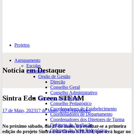
Projetos
Agrupamento
Escolas
Notícia em Destaque
Estruturas
Orgão de Gestão
Direção
Conselho Geral
Conselho Administrativo
Sintra Edu Green STEAM
Estruturas Intermédias
Conselho Pedagógico
Coordenadores de Estabelecimento
17 de Maio, 2023
17 de Maio, 2023
Atividades
Coordenadores de Departamento
Coordenadores dos Diretores de Turma
Gabinete de Avaliação
No próximo sábado, dia 27 de maio, irá realizar-se a primeira
Gabinete de Ação Pedagógica
edição do projeto Sintra Edu Green STEAM, que terá lugar no