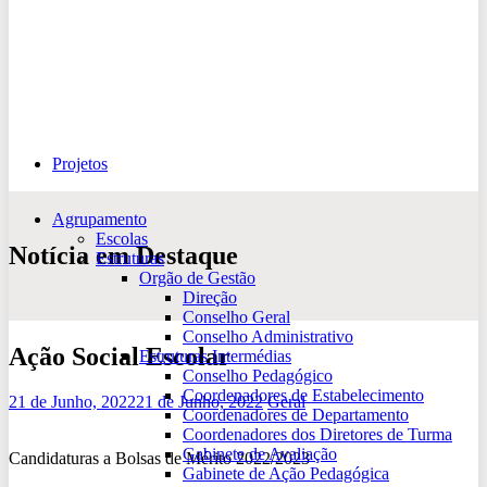
Projetos
Agrupamento
Escolas
Notícia em Destaque
Estruturas
Orgão de Gestão
Direção
Conselho Geral
Conselho Administrativo
Ação Social Escolar
Estruturas Intermédias
Conselho Pedagógico
Coordenadores de Estabelecimento
21 de Junho, 2022
21 de Junho, 2022
Geral
Coordenadores de Departamento
Coordenadores dos Diretores de Turma
Gabinete de Avaliação
Candidaturas a Bolsas de Mérito 2022/2023
Gabinete de Ação Pedagógica