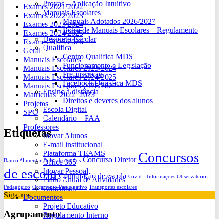
Provas – Aplicação Intuitivo
Exames 2021/2022
Manuais Escolares
Exames 2022/2023
Manuais Adotados 2026/2027
Exames 2023/2024
Bolsa de Manuais Escolares – Regulamento
Exames 2024/2025
Desporto Escolar
Exames 2025/2026
Qualifica
Geral
Centro Qualifica MDS
Manuais Escolares
Funcionamento e Legislação
Manuais Escolares 2023/2024
Pré-inscrição
Manuais Escolares 2024/2025
Facebook Qualifica MDS
Manuais Escolares 2026/2027
Ensino à distância
Matrículas_2022_2023
Direitos e deveres dos alunos
Projetos
Escola Digital
SPO
Calendário – PAA
Professores
Etiquetas
Inovar Alunos
E-mail institucional
Plataforma TEAMS
Concursos
Concurso Diretor
Banco Alimentar
Bolsa de estudos
Office 365
de escola
Inovar Pessoal
Contratação de escola
Covid - Informações
Observatório
Plano Anual de Atividades
Pedagógico
Orçamento Participativo
Transportes escolares
Concursos
Siga-nos
Documentos
Projeto Educativo
Agrupamento
Regulamento Interno