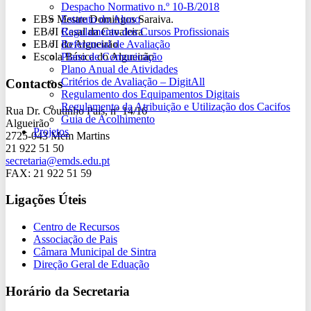
Despacho Normativo n.º 10-B/2018
Estatuto do Aluno
EBS Mestre Domingos Saraiva.
Regulamento dos Cursos Profissionais
EB/JI Casal da Cavaleira
Referencial de Avaliação
EB/JI do Algueirão
Plano de Comunicação
Escola Básica do Algueirão
Plano Anual de Atividades
Critérios de Avaliação – DigitAll
Contactos
Regulamento dos Equipamentos Digitais
Regulamento da Atribuição e Utilização dos Cacifos
Rua Dr. Coutinho Pais, nº 14/16
Guia de Acolhimento
Algueirão
Projetos
2725-043 Mem Martins
21 922 51 50
secretaria@emds.edu.pt
FAX: 21 922 51 59
Ligações Úteis
Centro de Recursos
Associação de Pais
Câmara Municipal de Sintra
Direção Geral de Eduação
Horário da Secretaria