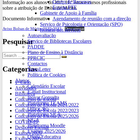
Centro de Recursos
Informação aos alunos do 10.°, 11.° anos e cursos profissionais
Equipa PTE
sobre a atribuição de Bolsa de Mérito.
Gabinete de Apoio à Família
Agendamento de reunião com a direção
Documento Informativo
Serviço de Psicologia e Orientação (SPO)
Aviso Bolsas de Mérito 2022-2023
Descarregar
Horário dos serviços
Autoavaliação
Pesquisar
Serviço de Bibliotecas Escolares
PADDE
Plano de Ensino à Distância
PPRCIC
Contactos
Categorias
NewsLetter
Política de Cookies
Alunos
1º Ciclo
Calendário Escolar
Atividades
E-mail Institucional
Biblioteca
Inovar Consulta
Concursos de Escola
Plataforma TEAMS
Concursos de Escola 2021/2022
Office 365
Concursos de Escola 2022/2023
Plataforma SIGE
Concursos de Escola 2025/2026
SIGA
COVID-19
Plataforma Moodle
Desporto Escolar
Exames 2025/2026
Exames 2020
Oferta Educativa
Exames 2021