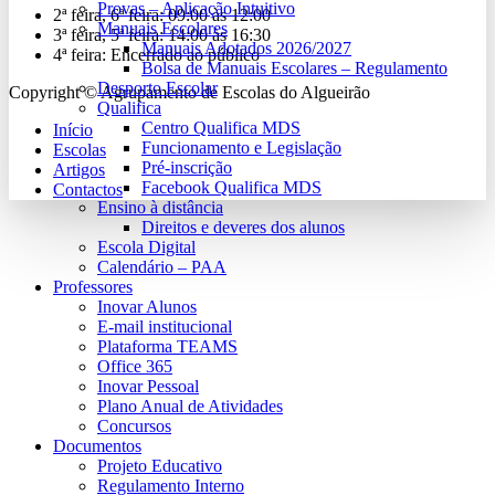
Provas – Aplicação Intuitivo
2ª feira, 6ª feira:
09:00 às 12:00
Manuais Escolares
3ª feira, 5ª feira:
14:00 às 16:30
Manuais Adotados 2026/2027
4ª feira:
Encerrado ao público
Bolsa de Manuais Escolares – Regulamento
Desporto Escolar
Copyright © Agrupamento de Escolas do Algueirão
Qualifica
Centro Qualifica MDS
Início
Funcionamento e Legislação
Escolas
Pré-inscrição
Artigos
Facebook Qualifica MDS
Contactos
Ensino à distância
Direitos e deveres dos alunos
Escola Digital
Calendário – PAA
Professores
Inovar Alunos
E-mail institucional
Plataforma TEAMS
Office 365
Inovar Pessoal
Plano Anual de Atividades
Concursos
Documentos
Projeto Educativo
Regulamento Interno