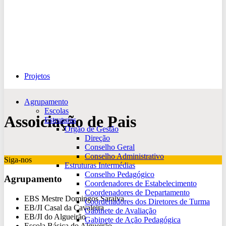
Projetos
Agrupamento
Escolas
Assoiciação de Pais
Estruturas
Orgão de Gestão
Direção
Conselho Geral
Conselho Administrativo
Siga-nos
Estruturas Intermédias
Conselho Pedagógico
Agrupamento
Coordenadores de Estabelecimento
Coordenadores de Departamento
EBS Mestre Domingos Saraiva.
Coordenadores dos Diretores de Turma
EB/JI Casal da Cavaleira
Gabinete de Avaliação
EB/JI do Algueirão
Gabinete de Ação Pedagógica
Escola Básica do Algueirão