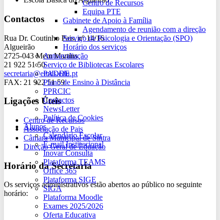
Centro de Recursos
Equipa PTE
Contactos
Gabinete de Apoio à Família
Agendamento de reunião com a direção
Rua Dr. Coutinho Pais, nº 14/16
Serviço de Psicologia e Orientação (SPO)
Algueirão
Horário dos serviços
2725-043 Mem Martins
Autoavaliação
21 922 51 50
Serviço de Bibliotecas Escolares
secretaria@emds.edu.pt
PADDE
FAX: 21 922 51 59
Plano de Ensino à Distância
PPRCIC
Contactos
Ligações Úteis
NewsLetter
Política de Cookies
Centro de Recursos
Alunos
Associação de Pais
Calendário Escolar
Câmara Municipal de Sintra
E-mail Institucional
Direção Geral de Eduação
Inovar Consulta
Plataforma TEAMS
Horário da Secretaria
Office 365
Plataforma SIGE
Os serviços administrativos estão abertos ao público no seguinte
SIGA
horário:
Plataforma Moodle
Exames 2025/2026
Oferta Educativa