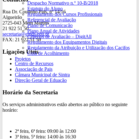
Despacho Normativo n.º 10-B/2018
Estatuto do Aluno
Rua Dr. Coutinho Pais, nº 14/16
Regulamento dos Cursos Profissionais
Algueirão
Referencial de Avaliação
2725-043 Mem Martins
Plano de Comunicação
21 922 51 50
Plano Anual de Atividades
secretaria@emds.edu.pt
Critérios de Avaliação – DigitAll
FAX: 21 922 51 59
Regulamento dos Equipamentos Digitais
Regulamento da Atribuição e Utilização dos Cacifos
Ligações Úteis
Guia de Acolhimento
Projetos
Centro de Recursos
Associação de Pais
Câmara Municipal de Sintra
Direção Geral de Eduação
Horário da Secretaria
Os serviços administrativos estão abertos ao público no seguinte
horário:
2ª feira, 6ª feira:
09:00 às 12:00
3ª feira, 5ª feira:
14:00 às 16:30