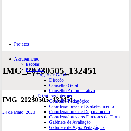
Projetos
Agrupamento
Escolas
IMG_20230505_132451
Estruturas
Orgão de Gestão
Direção
Conselho Geral
Conselho Administrativo
Estruturas Intermédias
IMG_20230505_132451
Conselho Pedagógico
Coordenadores de Estabelecimento
Coordenadores de Departamento
24 de Maio, 2023
Coordenadores dos Diretores de Turma
Gabinete de Avaliação
Gabinete de Ação Pedagógica