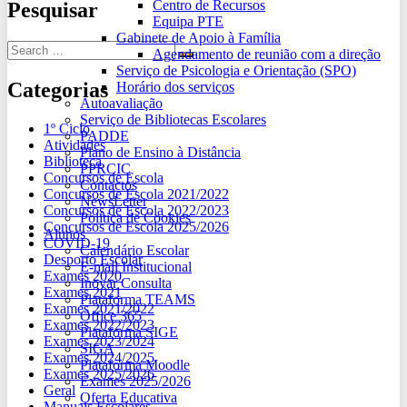
Centro de Recursos
Pesquisar
Equipa PTE
Gabinete de Apoio à Família
Agendamento de reunião com a direção
Serviço de Psicologia e Orientação (SPO)
Categorias
Horário dos serviços
Autoavaliação
Serviço de Bibliotecas Escolares
1º Ciclo
PADDE
Atividades
Plano de Ensino à Distância
Biblioteca
PPRCIC
Concursos de Escola
Contactos
Concursos de Escola 2021/2022
NewsLetter
Concursos de Escola 2022/2023
Política de Cookies
Concursos de Escola 2025/2026
Alunos
COVID-19
Calendário Escolar
Desporto Escolar
E-mail Institucional
Exames 2020
Inovar Consulta
Exames 2021
Plataforma TEAMS
Exames 2021/2022
Office 365
Exames 2022/2023
Plataforma SIGE
Exames 2023/2024
SIGA
Exames 2024/2025
Plataforma Moodle
Exames 2025/2026
Exames 2025/2026
Geral
Oferta Educativa
Manuais Escolares